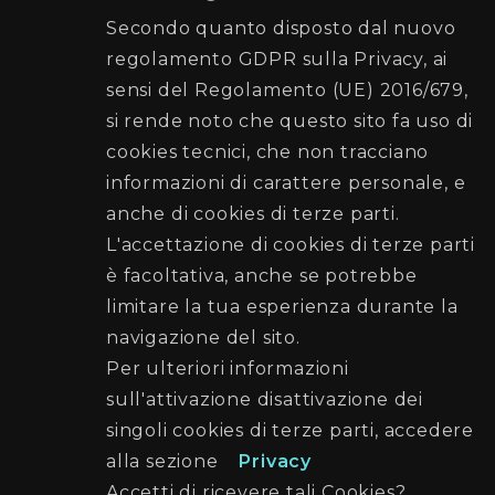
Comune di Palermo
Secondo quanto disposto dal nuovo
regolamento GDPR sulla Privacy, ai
Ufficio Elettorale
sensi del Regolamento (UE) 2016/679,
si rende noto che questo sito fa uso di
Recapiti e Contatti
cookies tecnici, che non tracciano
Sede: Piazza Giulio Cesare n. 52 (di fronte la
informazioni di carattere personale, e
Stazione Centrale)
anche di cookies di terze parti.
Posta elettronica:
L'accettazione di cookies di terze parti
elettorato@cert.comune.palermo.it
è facoltativa, anche se potrebbe
Telefono:
091 7403707
-
091 7403797
limitare la tua esperienza durante la
navigazione del sito.
Seguici su
Per ulteriori informazioni
sull'attivazione disattivazione dei
singoli cookies di terze parti, accedere
alla sezione
Privacy
Credits
Note Legali
Cookie Policy
Accetti di ricevere tali Cookies?