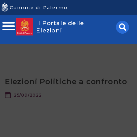
Comune di Palermo
Il Portale delle
Portale
Elezioni
delle
Elezioni
Home
Avvisi
Elezioni Politiche a confronto
Sezioni
25/09/2022
Elettorali
Informazioni
Utili