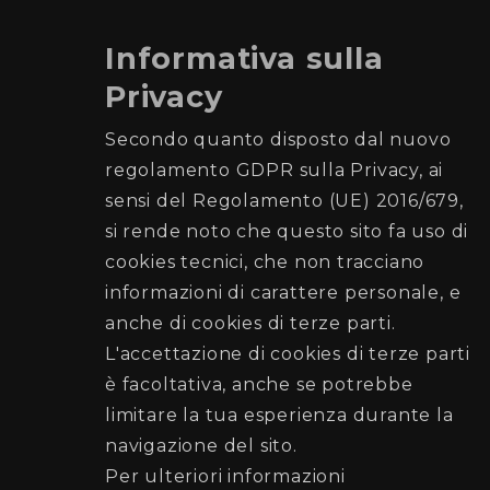
Informativa sulla
Privacy
Comune di Palermo
Secondo quanto disposto dal nuovo
regolamento GDPR sulla Privacy, ai
Ufficio Elettorale
sensi del Regolamento (UE) 2016/679,
si rende noto che questo sito fa uso di
Recapiti e Contatti
cookies tecnici, che non tracciano
Sede: Piazza Giulio Cesare n. 52 (di fronte la
informazioni di carattere personale, e
Stazione Centrale)
anche di cookies di terze parti.
Posta elettronica:
L'accettazione di cookies di terze parti
elettorato@cert.comune.palermo.it
è facoltativa, anche se potrebbe
Telefono:
091 7403707
-
091 7403797
limitare la tua esperienza durante la
navigazione del sito.
Seguici su
Per ulteriori informazioni