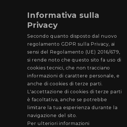
Informativa sulla
Privacy
Comune di Palermo
Secondo quanto disposto dal nuovo
regolamento GDPR sulla Privacy, ai
Ufficio Elettorale
sensi del Regolamento (UE) 2016/679,
si rende noto che questo sito fa uso di
Recapiti e Contatti
cookies tecnici, che non tracciano
Sede: Piazza Giulio Cesare n. 52 (di fronte la
informazioni di carattere personale, e
Stazione Centrale)
anche di cookies di terze parti.
Posta elettronica:
L'accettazione di cookies di terze parti
elettorato@cert.comune.palermo.it
è facoltativa, anche se potrebbe
Telefono:
091 7403707
-
091 7403797
limitare la tua esperienza durante la
navigazione del sito.
Seguici su
Per ulteriori informazioni