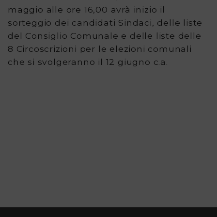
Tutte
maggio alle ore 16,00 avrà inizio il
sorteggio dei candidati Sindaci, delle liste
le
del Consiglio Comunale e delle liste delle
consultazioni
8 Circoscrizioni per le elezioni comunali
che si svolgeranno il 12 giugno c.a.
elettorali
Contatti