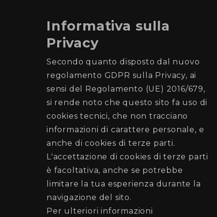
Informativa sulla
Privacy
Comune di Palermo
Secondo quanto disposto dal nuovo
regolamento GDPR sulla Privacy, ai
Ufficio Elettorale
sensi del Regolamento (UE) 2016/679,
si rende noto che questo sito fa uso di
Recapiti e Contatti
cookies tecnici, che non tracciano
Sede: Piazza Giulio Cesare n. 52 (di fronte la
informazioni di carattere personale, e
Stazione Centrale)
anche di cookies di terze parti.
Posta elettronica:
L'accettazione di cookies di terze parti
elettorato@cert.comune.palermo.it
è facoltativa, anche se potrebbe
Telefono:
091 7403707
-
091 7403797
limitare la tua esperienza durante la
navigazione del sito.
Seguici su
Per ulteriori informazioni