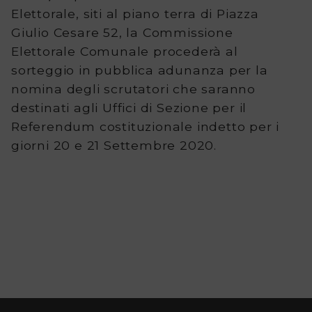
Tutte
Elettorale, siti al piano terra di Piazza
Giulio Cesare 52, la Commissione
le
Elettorale Comunale procederà al
consultazioni
sorteggio in pubblica adunanza per la
nomina degli scrutatori che saranno
elettorali
destinati agli Uffici di Sezione per il
Contatti
Referendum costituzionale indetto per i
giorni 20 e 21 Settembre 2020.