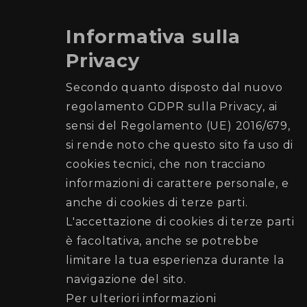
Informativa sulla
Privacy
Comune di Palermo
Secondo quanto disposto dal nuovo
regolamento GDPR sulla Privacy, ai
Ufficio Elettorale
sensi del Regolamento (UE) 2016/679,
si rende noto che questo sito fa uso di
Recapiti e Contatti
cookies tecnici, che non tracciano
Sede: Piazza Giulio Cesare n. 52 (di fronte la
informazioni di carattere personale, e
Stazione Centrale)
anche di cookies di terze parti.
Posta elettronica:
L'accettazione di cookies di terze parti
elettorato@cert.comune.palermo.it
è facoltativa, anche se potrebbe
Telefono:
091 7403707
-
091 7403797
limitare la tua esperienza durante la
navigazione del sito.
Seguici su
Per ulteriori informazioni