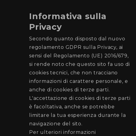
Informativa sulla
Privacy
Comune di Palermo
Secondo quanto disposto dal nuovo
regolamento GDPR sulla Privacy, ai
Ufficio Elettorale
sensi del Regolamento (UE) 2016/679,
si rende noto che questo sito fa uso di
Recapiti e Contatti
cookies tecnici, che non tracciano
Sede: Piazza Giulio Cesare n. 52 (di fronte la
informazioni di carattere personale, e
Stazione Centrale)
anche di cookies di terze parti.
Posta elettronica:
L'accettazione di cookies di terze parti
elettorato@cert.comune.palermo.it
è facoltativa, anche se potrebbe
Telefono:
091 7403707
-
091 7403797
limitare la tua esperienza durante la
navigazione del sito.
Seguici su
Per ulteriori informazioni