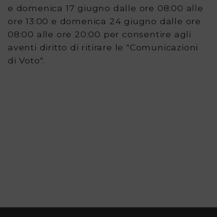
e domenica 17 giugno dalle ore 08:00 alle
Tutte
ore 13:00 e domenica 24 giugno dalle ore
le
08:00 alle ore 20:00 per consentire agli
consultazioni
aventi diritto di ritirare le "Comunicazioni
di Voto".
elettorali
Contatti