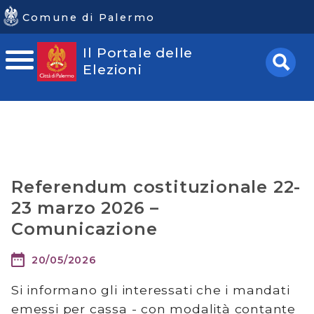
Comune di Palermo
Il Portale delle
Portale
Elezioni
delle
Elezioni
Home
Referendum
Referendum costituzionale 22-
popolari
23 marzo 2026 –
Comunicazione
costituzionale
2026
20/05/2026
Risultati
Avvisi
Si informano gli interessati che i mandati
emessi per cassa - con modalità contante
elettorali